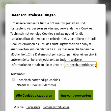
Bachelor
Datenschutzeinstellungen
ELEKTROTECHNIK
Menu
Um unsere Webseite für Sie optimal zu gestalten und
STUDIUM
fortlaufend verbessern zu können, verwenden wir Cookies.
THEMEN
Technisch notwendige Cookies sind zwingend für die
STUDIUM
Funktionalität der Webseite erforderlich. Zusätzliche Statistik-
Cookies erlauben es uns, das Nutzungsverhalten anonym
Mit Diversität studieren
BEWERBUNG
auszuwerten, um die Webseite zu verbessern. Sie haben die
Möglichkeit, Ihre Datenschutzeinstellungen über einen Link im
FORSCHUNG
Wir wollen eine Komfortzone für diverse Menschen in
unteren Seitenbereich jederzeit zu ändern. Weitere
PERSONEN
der elektrotechnischen Welt schaffen. Wir haben das
Informationen erhalten Sie in unserer
Datenschutzerklärung
.
Ziel, einen inklusiven und sicheren Raum für alle
Auswahl:
Studierenden zu schaffen, Diskriminierung und
ZENTRALE SEITEN
Technisch notwendige Cookies
Ausschlüssen vorzubeugen und eine Atmosphäre von
Statistik-Cookies (Matomo)
PORTALE
Zusammenarbeit und Respekt sicherzustellen.
BERATUNG & SERVICE
Alle Cookies akzeptieren
Auswahl verwenden
Ausschlüsse, Diskrimi­nierung und Belästigung sind ein
ZENTRALEINRICHTUNGEN
gesamtgesellschaftliches Phänomen, das auch vor
HTW Berlin -
Impressum
-
Datenschutzerklärung