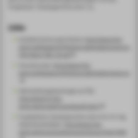
Projektteam "Gendergerechte Lehre" an.
Links
Antidiskriminierungsrichtlinie:
https://www.htw-
berlin.de/fileadmin/HTW/Zentral/Antidiskriminierung/Ant
HTW-Berlin-R03_20.pdf
Schutzkonzept:
https://www.htw-
berlin.de/fileadmin/HTW/Zentral/Antidiskriminierung/
Gleichstellungsbeauftragte am FB1:
https://www.f1.htw-
berlin.de/kontakt/frauenbeauftragte/
Projektleiterin Gendergerechte Lehre Prof. Dr.-Ing.
Heide Brandtstädter:
https://www.htw-
berlin.de/hochschule/personen/person/?eid=4383