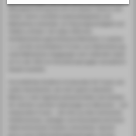
Lehreinrichtungen nicht Halt macht. Die HTW Berlin als
Bildungseinrichtung hat sich mit diesem Thema in den
letzten Jahren verstärkt auseinandergesetzt und
Maßnahmen entwickelt, um Chancengerechtigkeit und
Vielfalt zu fördern. Wir haben 2020 eine
Antidiskriminierungsrichtlinie
veröffentlicht, in welcher
u. a. auf die verschiedenen Formen von Diskriminierung
sowie Maßnahmen eingegangen wird. Außerdem haben
wir im Jahr 2022 ein Schutzkonzept gegen sexualisierte
Gewalt erarbeitet.
Vorurteilsfreies Studieren ist besonders für Frauen und
andere Geschlechter, wie nicht typisch männliche
Männer, in den Ingenieurswissenschaften eine Wohltat.
Wir möchten vermehrt Lebenswege von Menschen - und
insbesondere Frauen -, die nicht aus dem technischen
Umfeld kommen, aufzeigen und Interessierte bei ihrem
elektrotechnischen Studium unterstützen. Sprecht
gerne unsere Gleichstellungsbeauftragten und das