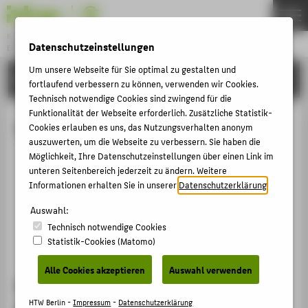
Bachelor
Datenschutzeinstellungen
ELEKTROTECHNIK
Menu
Um unsere Webseite für Sie optimal zu gestalten und
STUDIUM
THEMEN
fortlaufend verbessern zu können, verwenden wir Cookies.
Technisch notwendige Cookies sind zwingend für die
STUDIUM
Funktionalität der Webseite erforderlich. Zusätzliche Statistik-
Praktikum
Cookies erlauben es uns, das Nutzungsverhalten anonym
BEWERBUNG
auszuwerten, um die Webseite zu verbessern. Sie haben die
FORSCHUNG
Möglichkeit, Ihre Datenschutzeinstellungen über einen Link im
Aktuelle Angebote für Bachelor- und Masterarbeiten,
unteren Seitenbereich jederzeit zu ändern. Weitere
PERSONEN
Industriepraktika und Jobs
Informationen erhalten Sie in unserer
Datenschutzerklärung
.
Das Vorpraktikum: Von Beginn an in die Praxis
Auswahl:
Das Fachpraktikum: Erste Berufserfahrung sammeln
ZENTRALE SEITEN
Technisch notwendige Cookies
Die Brücke zur Wirtschaft
PORTALE
Statistik-Cookies (Matomo)
BERATUNG & SERVICE
Alle Cookies akzeptieren
Auswahl verwenden
Aktuelle Angebote für Bachelor- und
ZENTRALEINRICHTUNGEN
HTW Berlin -
Impressum
-
Datenschutzerklärung