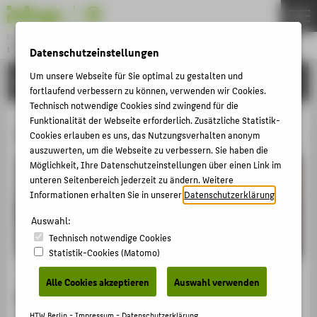
Bachelor
ELEKTROTECHNIK
Datenschutzeinstellungen
Menu
Um unsere Webseite für Sie optimal zu gestalten und
STUDIUM
THEMEN
fortlaufend verbessern zu können, verwenden wir Cookies.
Technisch notwendige Cookies sind zwingend für die
STUDIUM
Funktionalität der Webseite erforderlich. Zusätzliche Statistik-
Labor für Hochspannungstechnik
BEWERBUNG
Cookies erlauben es uns, das Nutzungsverhalten anonym
auszuwerten, um die Webseite zu verbessern. Sie haben die
FORSCHUNG
Möglichkeit, Ihre Datenschutzeinstellungen über einen Link im
unteren Seitenbereich jederzeit zu ändern. Weitere
PERSONEN
Informationen erhalten Sie in unserer
Datenschutzerklärung
.
Auswahl:
ZENTRALE SEITEN
Technisch notwendige Cookies
PORTALE
Statistik-Cookies (Matomo)
BERATUNG & SERVICE
Alle Cookies akzeptieren
Auswahl verwenden
Adresse
ZENTRALEINRICHTUNGEN
HTW Berlin -
Impressum
-
Datenschutzerklärung